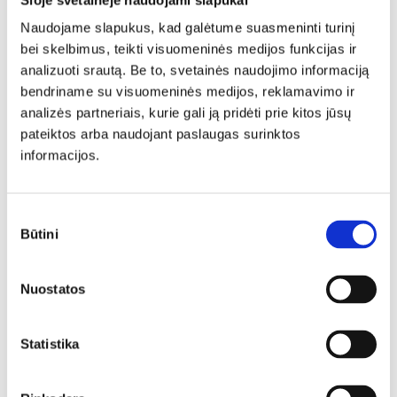
Finansinės ataskaitos
Naudojame slapukus, kad galėtume suasmeninti turinį
Darbuotojų vidutinis mėnesinis nustatytasis (paskirtasis)
bei skelbimus, teikti visuomeninės medijos funkcijas ir
darbo užmokestis per 2026 m. I ketv.
analizuoti srautą. Be to, svetainės naudojimo informaciją
Darbuotojų vidutinis mėnesinis nustatytasis (paskirtasis)
bendriname su visuomeninės medijos, reklamavimo ir
darbo užmokestis per 2026 m. II ketv.
analizės partneriais, kurie gali ją pridėti prie kitos jūsų
pateiktos arba naudojant paslaugas surinktos
2025 m. pasibaigusių metų finansinių ataskaitų rinkinys
informacijos.
Darbuotojų vidutinis mėnesinis nustatytasis (paskirtasis)
darbo užmokestis per 2025 m.
Darbuotojų vidutinis mėnesinis nustatytasis (paskirtasis)
Sutikimo
Būtini
darbo užmokestis per 2025 m. III ketv.
pasirinkimas
Darbuotojų vidutinis mėnesinis nustatytasis (paskirtasis)
darbo užmokestis per 2025 m. II ketv.
Nuostatos
2024 m. gruodžio 31 d. pasibaigusių metų finansinių
ataskaitų rinkinys
Statistika
Darbuotojų vidutinis mėnesinis nustatytasis (paskirtasis)
darbo užmokestis per 2024m. I ketv.