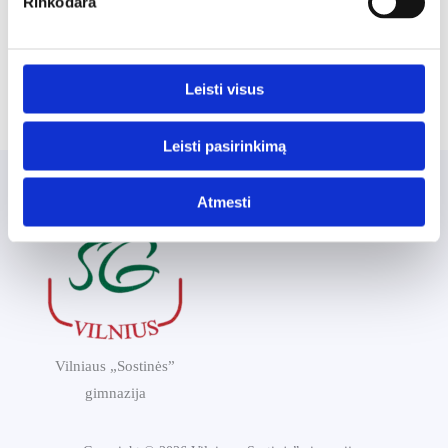
Rinkodara
Darbuotojų vidutinis mėnesinis nustatytasis (paskirtasis)
darbo užmokestis per 2024m. II ketv.
Darbuotojų vidutinis mėnesinis nustatytasis (paskirtasis)
Leisti visus
darbo užmokestis per 2024m. III ketv.
Leisti pasirinkimą
Atmesti
Vilniaus „Sostinės”
gimnazija